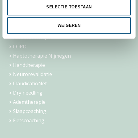
SELECTIE TOESTAAN
Fysiotherapie
Manuele therapie Nijmegen
WEIGEREN
Geriatrie
Oedeemtherapie
COPD
Haptotherapie Nijmegen
Handtherapie
Neurorevalidatie
ClaudicatioNet
Dry needling
Ademtherapie
Slaapcoaching
Fietscoaching