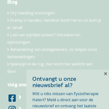
Blog
Dry needling ervaringen
Kramp in handen, hierdoor komt het en zo kom je
er vanaf.
Last van pijnlijke polsen? Oorzaken en
oplossingen.
Behandeling van etalagebenen, zo helpen onze
behandelingen.
Spierpijn in de rug, hier komt het wellicht wel
door.
×
Ontvangt u onze
nieuwsbrief al?
Volg ons
Wilt u niks missen van Fysiotherapie
Hatert? Meld u direct aan voor de
nieuwsbrief en ontvang het laatste