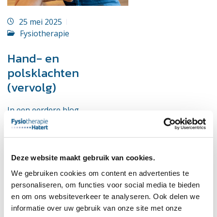
25 mei 2025
Fysiotherapie
Hand- en
polsklachten
(vervolg)
In een eerdere blog
hebben we 3 veel
voorkomende hand-
en polsklachten
besproken: Artrose, de
Deze website maakt gebruik van cookies.
ziekte van Dupuytren
We gebruiken cookies om content en advertenties te
en Carpaal tunnel
personaliseren, om functies voor social media te bieden
syndroom [...]
en om ons websiteverkeer te analyseren. Ook delen we
informatie over uw gebruik van onze site met onze