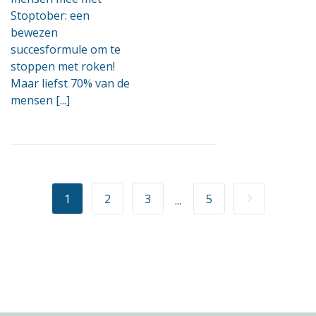
Stoptober: een
bewezen
succesformule om te
stoppen met roken!
Maar liefst 70% van de
mensen [...]
1
2
3
5
...