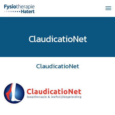
TO
NAV
ClaudicatioNet
ClaudicatioNet