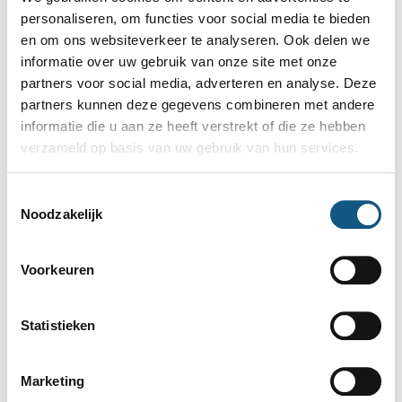
personaliseren, om functies voor social media te bieden
en om ons websiteverkeer te analyseren. Ook delen we
informatie over uw gebruik van onze site met onze
partners voor social media, adverteren en analyse. Deze
partners kunnen deze gegevens combineren met andere
informatie die u aan ze heeft verstrekt of die ze hebben
verzameld op basis van uw gebruik van hun services.
Toestemmingsselectie
Noodzakelijk
Ook een klacht waar u vanaf wilt?
Voorkeuren
Bel
met onze praktijk voor meer informatie en het
maken van een afspraak.
Statistieken
Of
meld u online aan
, dan bellen wij u terug.
Marketing
PRAKTIJK BELLEN