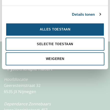
Details tonen
ONLINE AANMELDEN
ALLES TOESTAAN
SELECTIE TOESTAAN
WEIGEREN
Fysiotherapie Hatert
Hoofdlocatie
Geeresteinstraat 32
6535 JX Nijmegen
Dependance Zonnebaars
Irene Vorrinkstraat 407