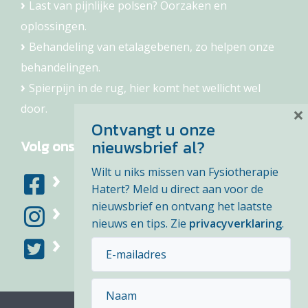
Last van pijnlijke polsen? Oorzaken en
oplossingen.
Behandeling van etalagebenen, zo helpen onze
behandelingen.
Spierpijn in de rug, hier komt het wellicht wel
door.
×
Ontvangt u onze
nieuwsbrief al?
Volg ons
Wilt u niks missen van Fysiotherapie
Hatert? Meld u direct aan voor de
nieuwsbrief en ontvang het laatste
nieuws en tips. Zie
privacyverklaring
.