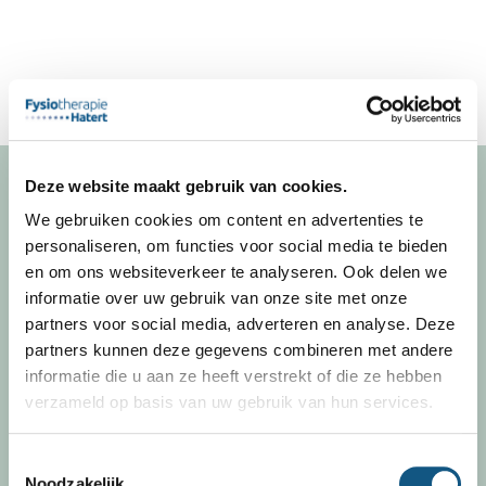
Deze website maakt gebruik van cookies.
We gebruiken cookies om content en advertenties te
personaliseren, om functies voor social media te bieden
Fysiotherapie Hatert
en om ons websiteverkeer te analyseren. Ook delen we
informatie over uw gebruik van onze site met onze
Hoofdlocatie
partners voor social media, adverteren en analyse. Deze
Geeresteinstraat 32
partners kunnen deze gegevens combineren met andere
6535 JX Nijmegen
informatie die u aan ze heeft verstrekt of die ze hebben
verzameld op basis van uw gebruik van hun services.
Dependance Zonnebaars
Irene Vorrinkstraat 407
Toestemmingsselectie
6535 NB Nijmegen
Noodzakelijk