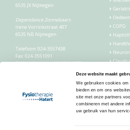
Manuel
6535 JX Nijmegen
Geriatri
Oedeem
Dependance Zonnebaars
COPD
Irene Vorrinkstraat 407
6535 NB Nijmegen
Haptot
Handth
Telefoon:
024-3557438
Neurore
Fax:
024-3551091
Claudic
SMS / Whatsapp:
06-10624627
Dry nee
Mail:
info@fysiohatert.nl
Deze website maakt gebru
Ademth
We gebruiken cookies om c
KVK: 09201949
Slaapco
bieden en om ons websitev
BTW: NL002123654B01
Fietsco
site met onze partners vo
combineren met andere inf
uw gebruik van hun servic