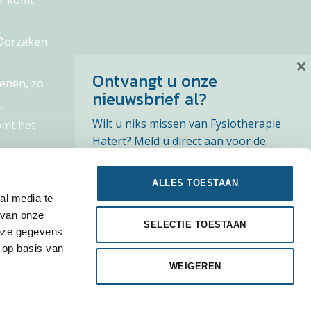
r komt
 Oorzaken
×
Ontvangt u onze
enen, zo
nieuwsbrief al?
.
Wilt u niks missen van Fysiotherapie
omt het
Hatert? Meld u direct aan voor de
nieuwsbrief en ontvang het laatste
nieuws en tips. Zie
privacyverklaring
.
ALLES TOESTAAN
al media te
 van onze
SELECTIE TOESTAAN
deze gegevens
 op basis van
WEIGEREN
Schrijf me in voor de nieuwsbrief!