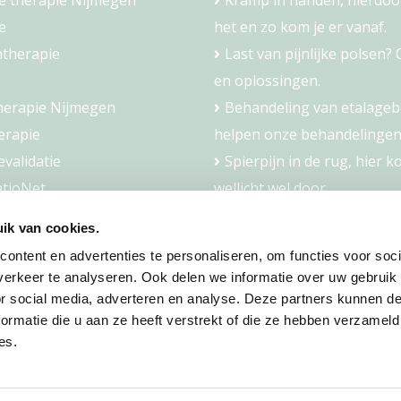
e therapie Nijmegen
Kramp in handen, hierdoo
e
het en zo kom je er vanaf.
therapie
Last van pijnlijke polsen?
en oplossingen.
herapie Nijmegen
Behandeling van etalageb
erapie
helpen onze behandelingen
validatie
Spierpijn in de rug, hier k
atioNet
wellicht wel door.
dling
ik van cookies.
erapie
ontent en advertenties te personaliseren, om functies voor soci
aching
erkeer te analyseren. Ook delen we informatie over uw gebruik
aching
or social media, adverteren en analyse. Deze partners kunnen 
ormatie die u aan ze heeft verstrekt of die ze hebben verzameld
es.