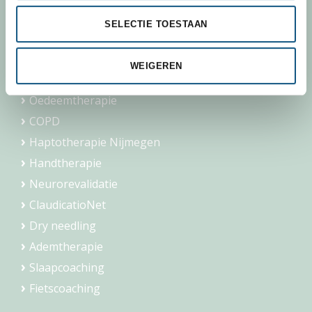
Specialisaties
SELECTIE TOESTAAN
Fysiotherapie
Manuele therapie Nijmegen
WEIGEREN
Geriatrie
Oedeemtherapie
COPD
Haptotherapie Nijmegen
Handtherapie
Neurorevalidatie
ClaudicatioNet
Dry needling
Ademtherapie
Slaapcoaching
Fietscoaching