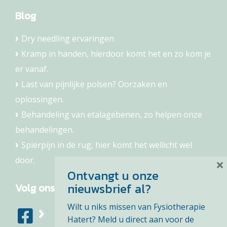
Blog
Dry needling ervaringen
Kramp in handen, hierdoor komt het en zo kom je
er vanaf.
Last van pijnlijke polsen? Oorzaken en
oplossingen.
Behandeling van etalagebenen, zo helpen onze
behandelingen.
Spierpijn in de rug, hier komt het wellicht wel
door.
×
Ontvangt u onze
nieuwsbrief al?
Volg ons
Wilt u niks missen van Fysiotherapie
Hatert? Meld u direct aan voor de