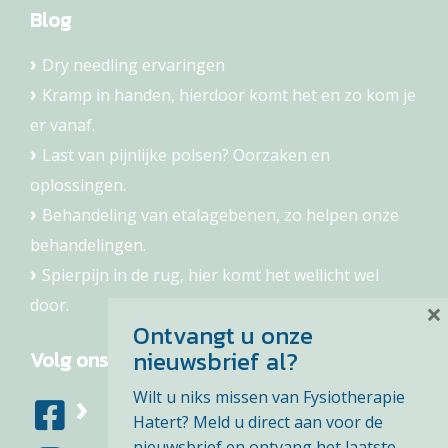
Blog
Dry needling ervaringen
Kramp in handen, hierdoor komt het en zo kom je
er vanaf.
Last van pijnlijke polsen? Oorzaken en
oplossingen.
Behandeling van etalagebenen, zo helpen onze
behandelingen.
Spierpijn in de rug, hier komt het wellicht wel
door.
×
Ontvangt u onze
nieuwsbrief al?
Volg ons
Wilt u niks missen van Fysiotherapie
Hatert? Meld u direct aan voor de
nieuwsbrief en ontvang het laatste