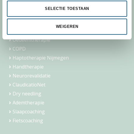
SELECTIE TOESTAAN
Fysiotherapie
Manuele therapie Nijmegen
WEIGEREN
Geriatrie
Oedeemtherapie
COPD
Haptotherapie Nijmegen
Handtherapie
Neurorevalidatie
ClaudicatioNet
Dry needling
Ademtherapie
Slaapcoaching
Fietscoaching