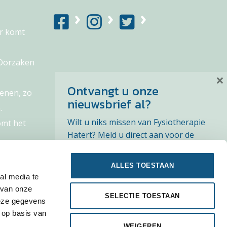
r komt
 Oorzaken
×
Ontvangt u onze
enen, zo
nieuwsbrief al?
.
Wilt u niks missen van Fysiotherapie
omt het
Hatert? Meld u direct aan voor de
nieuwsbrief en ontvang het laatste
nieuws en tips. Zie
privacyverklaring
.
ALLES TOESTAAN
al media te
 van onze
SELECTIE TOESTAAN
deze gegevens
 op basis van
WEIGEREN