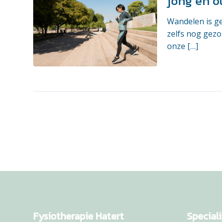
jong en o
Wandelen is ge
zelfs nog gezo
onze […]
Fysiotherapie Hatert
Speciali