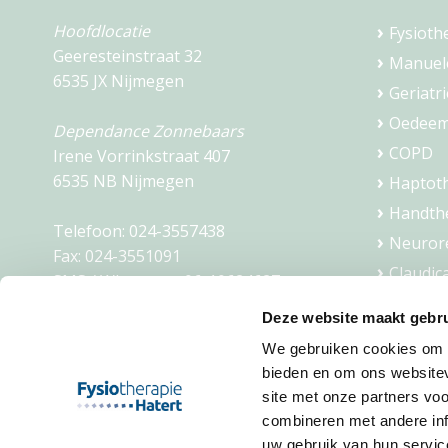
Hoofdlocatie
Fysioth
Geeresteinstraat 32
Manuel
6535 JX Nijmegen
Geriatri
Oedeem
Dependance Zonnebaars
COPD
Irene Vorrinkstraat 407
6535 NB Nijmegen
Haptot
Handth
Telefoon:
024-3557438
Neurore
Fax:
024-3551091
Claudic
SMS / Whatsapp:
06-10624627
Dry nee
Mail:
info@fysiohatert.nl
Deze website maakt gebru
Ademth
We gebruiken cookies om c
KVK: 09201949
Slaapco
bieden en om ons websitev
BTW: NL002123654B01
Fietsco
site met onze partners vo
combineren met andere inf
uw gebruik van hun servic