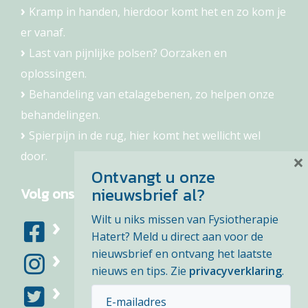
Kramp in handen, hierdoor komt het en zo kom je
er vanaf.
Last van pijnlijke polsen? Oorzaken en
oplossingen.
Behandeling van etalagebenen, zo helpen onze
behandelingen.
Spierpijn in de rug, hier komt het wellicht wel
door.
×
Ontvangt u onze
nieuwsbrief al?
Volg ons
Wilt u niks missen van Fysiotherapie
Hatert? Meld u direct aan voor de
nieuwsbrief en ontvang het laatste
nieuws en tips. Zie
privacyverklaring
.