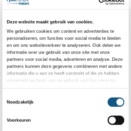
Deze website maakt gebruik van cookies.
We gebruiken cookies om content en advertenties te
personaliseren, om functies voor social media te bieden
en om ons websiteverkeer te analyseren. Ook delen we
informatie over uw gebruik van onze site met onze
partners voor social media, adverteren en analyse. Deze
2 november 2022
partners kunnen deze gegevens combineren met andere
Fysiotherapie
informatie die u aan ze heeft verstrekt of die ze hebben
verzameld op basis van uw gebruik van hun services.
4
behandelingen
Toestemmingsselectie
die onder de
Noodzakelijk
basisverzekering
vallen (wist je
Voorkeuren
dit al?)