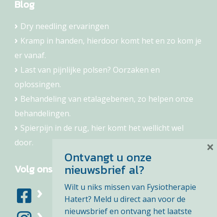
Blog
Dry needling ervaringen
Kramp in handen, hierdoor komt het en zo kom je
er vanaf.
Last van pijnlijke polsen? Oorzaken en
oplossingen.
Behandeling van etalagebenen, zo helpen onze
behandelingen.
Spierpijn in de rug, hier komt het wellicht wel
door.
×
Ontvangt u onze
nieuwsbrief al?
Volg ons
Wilt u niks missen van Fysiotherapie
Hatert? Meld u direct aan voor de
nieuwsbrief en ontvang het laatste