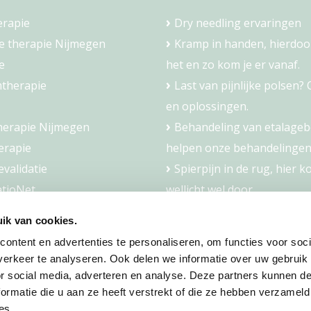
erapie
Dry needling ervaringen
e therapie Nijmegen
Kramp in handen, hierdoo
e
het en zo kom je er vanaf.
therapie
Last van pijnlijke polsen?
en oplossingen.
herapie Nijmegen
Behandeling van etalageb
erapie
helpen onze behandelingen
validatie
Spierpijn in de rug, hier k
atioNet
wellicht wel door.
dling
ik van cookies.
erapie
ontent en advertenties te personaliseren, om functies voor soci
aching
erkeer te analyseren. Ook delen we informatie over uw gebruik
aching
or social media, adverteren en analyse. Deze partners kunnen 
ormatie die u aan ze heeft verstrekt of die ze hebben verzameld
es.