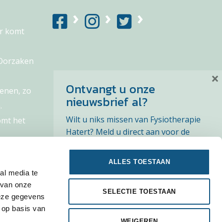
r komt
 Oorzaken
×
Ontvangt u onze
enen, zo
nieuwsbrief al?
.
Wilt u niks missen van Fysiotherapie
omt het
Hatert? Meld u direct aan voor de
nieuwsbrief en ontvang het laatste
nieuws en tips. Zie
privacyverklaring
.
ALLES TOESTAAN
al media te
 van onze
SELECTIE TOESTAAN
deze gegevens
 op basis van
WEIGEREN