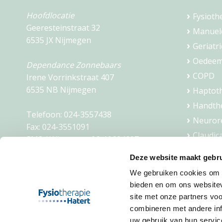
Hoofdlocatie
Fysioth
Geeresteinstraat 32
Manuel
6535 JX Nijmegen
Geriatri
Oedeem
Dependance Zonnebaars
COPD
Irene Vorrinkstraat 407
6535 NB Nijmegen
Haptot
Handth
Telefoon:
024-3557438
Neurore
Fax:
024-3551091
Claudic
SMS / Whatsapp:
06-10624627
Dry nee
Mail:
info@fysiohatert.nl
Deze website maakt gebru
Ademth
We gebruiken cookies om c
KVK: 09201949
Slaapco
bieden en om ons websitev
BTW: NL002123654B01
Fietsco
site met onze partners vo
combineren met andere inf
uw gebruik van hun servic