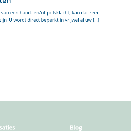
ten
t van een hand- en/of polsklacht, kan dat zeer
n. U wordt direct beperkt in vrijwel al uw […]
saties
Blog