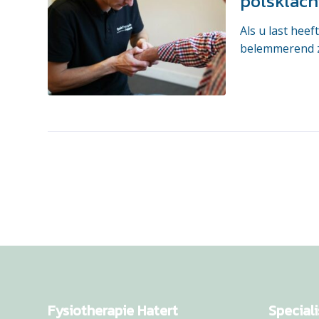
polsklach
Als u last heef
belemmerend zij
Fysiotherapie Hatert
Speciali