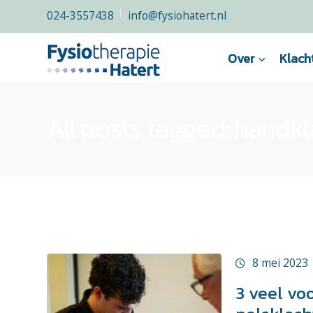
024-3557438
info@fysiohatert.nl
Over
Klach
All posts tagged: handk
8 mei 2023
3 veel v